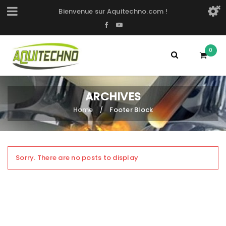
Bienvenue sur Aquitechno.com !
0
ARCHIVES
Home
Footer Block
/
Sorry. There are no posts to display